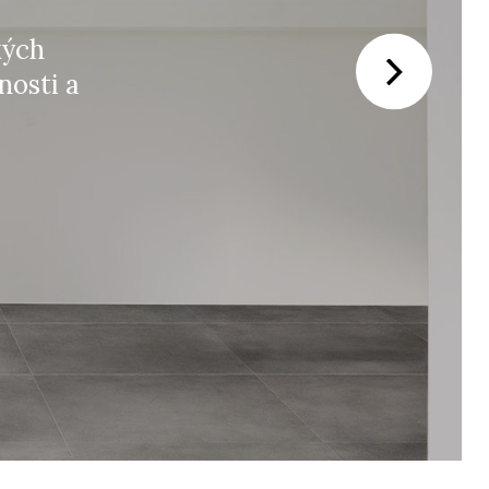
ých a španělských
e se na domácnosti a
ry.