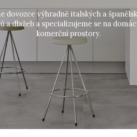
Jsme dovozce výhradně italsk
obkladů a dlažeb a specializujem
komerční prosto