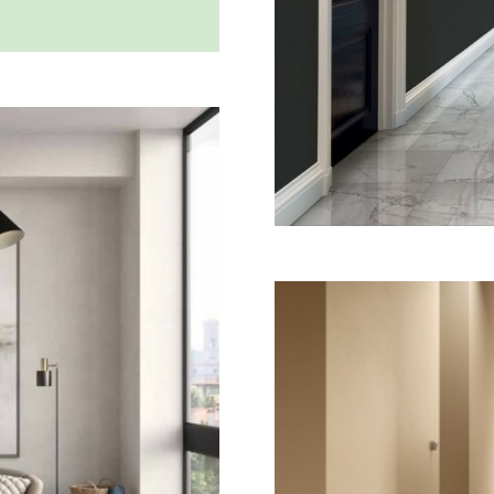
italský
dlažeb