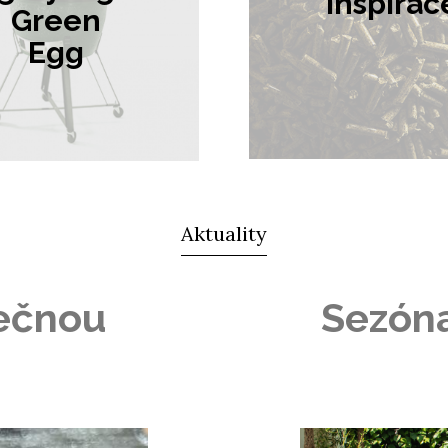
Inspirac
Green
Egg
Aktuality
nečnou
Sezóna