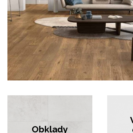
KEOPE
italský výrobce obk
dlažeb
Obklady