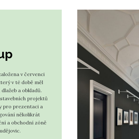
oup
založena v červenci
terý v té době měl
dlažeb a obkladů.
 stavebních projektů
y pro prezentaci a
gování několikrát
ční a obchodní zóně
SAIME
udějovic.