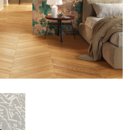
MUS
 výrobce obkladů a