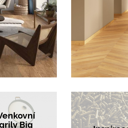
CERDO
ladů a
italský
dlažeb
Venkovní
grily Big